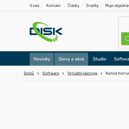
Přejít
O nás
Kontakt
Články
Značky
Moje objedná
na
obsah
Novinky
Slevy a akce
Studio
Softwa
Domů
Software
Virtuální nástroje
Native Instru