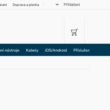
Přihlášení
ácení
Doprava a platba
NÁKUPNÍ
KOŠÍK
ní nástroje
Kabely
iOS/Android
Příslušenství