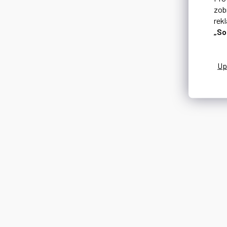
zob
rek
„So