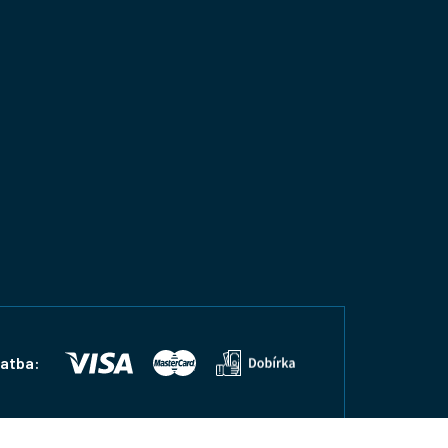
latba: