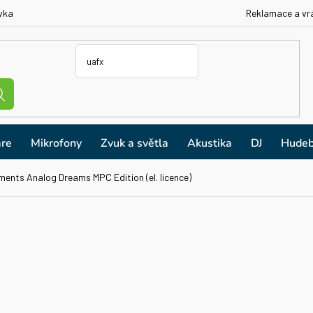
vka
Reklamace a vr
re
Mikrofony
Zvuk a světla
Akustika
DJ
Hudeb
ments Analog Dreams MPC Edition (el. licence)