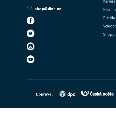
Kariéra
a
shop
@
disk.cz
Realiza
t
Pro ško
Velkoo
í
Shoppi
Doprava: