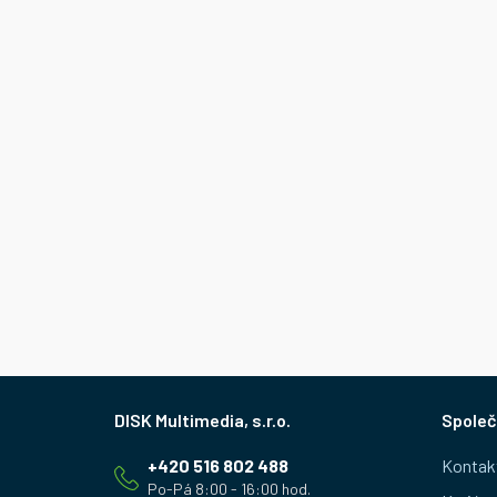
Z
Společ
á
+420 516 802 488
Kontak
p