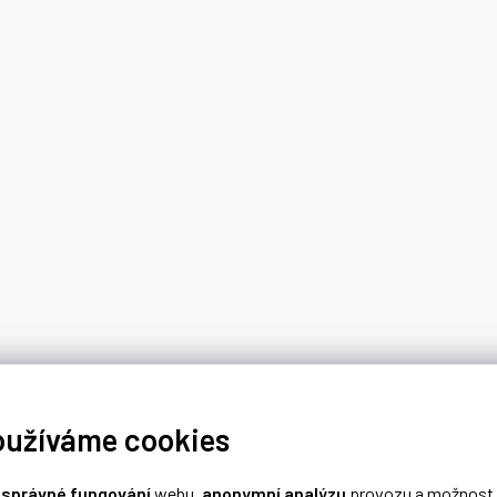
oužíváme cookies
o
správné fungování
webu,
anonymní analýzu
provozu a možnost