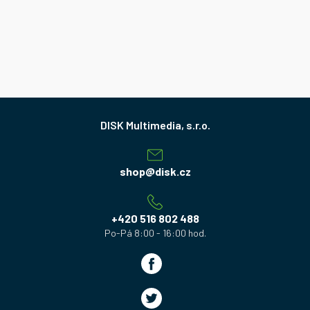
Z
á
p
a
shop
@
disk.cz
t
í
+420 516 802 488