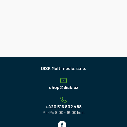
Z
á
p
a
shop
@
disk.cz
t
í
+420 516 802 488