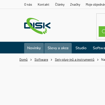
Přejít
O nás
Kontakt
Články
Značky
Moje objedná
na
obsah
Novinky
Slevy a akce
Studio
Softwa
Domů
Software
Sety plug-inů a instrumentů
Na