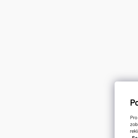
P
Pr
zob
rek
„So