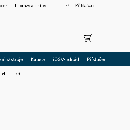
Přihlášení
ácení
Doprava a platba
NÁKUPNÍ
KOŠÍK
ní nástroje
Kabely
iOS/Android
Příslušenství
l. licence)