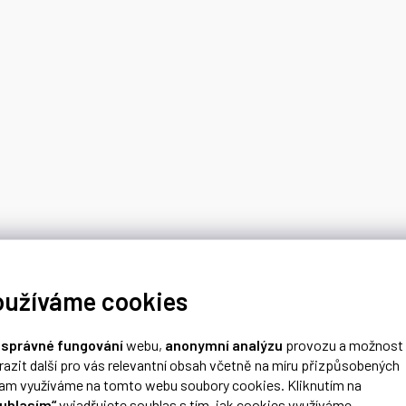
oužíváme cookies
o
správné fungování
webu,
anonymní analýzu
provozu a možnost
razit další pro vás relevantní obsah včetně na míru přizpůsobených
lam využíváme na tomto webu soubory cookies. Kliknutím na
uhlasím“
vyjadřujete souhlas s tím, jak cookies využíváme.