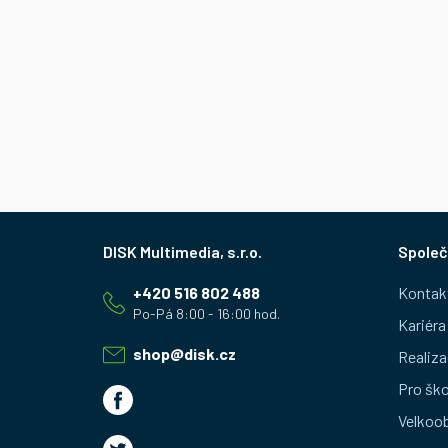
Z
Společ
á
+420 516 802 488
Kontak
p
Kariéra
a
shop
@
disk.cz
Realiza
t
Pro ško
Velkoo
í