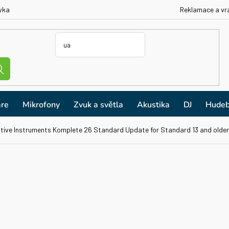
vka
Reklamace a vr
re
Mikrofony
Zvuk a světla
Akustika
DJ
Hudeb
tive Instruments Komplete 26 Standard Update for Standard 13 and older (e