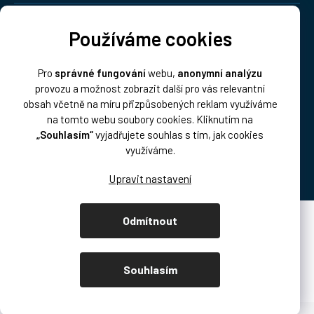
Doprava:
Používáme cookies
Pro
správné fungování
webu,
anonymní analýzu
provozu a možnost zobrazit další pro vás relevantní
obsah včetně na míru přizpůsobených reklam využíváme
na tomto webu soubory cookies. Kliknutím na
„Souhlasím“
vyjadřujete souhlas s tím, jak cookies
Platba:
využíváme.
Odmítnout
Vytvořil Shoptet Premium
Copyright 2026
DISK Multimedia, s.r.o.
. Všechna práva vyhrazena.
Souhlasím
Upravit nastavení cookies
/* přetahování produktů podcast.disk.cz */