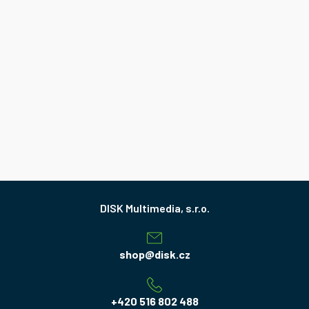
Z
á
p
a
shop
@
disk.cz
t
í
+420 516 802 488