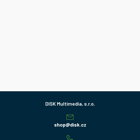
Z
á
p
a
shop
@
disk.cz
t