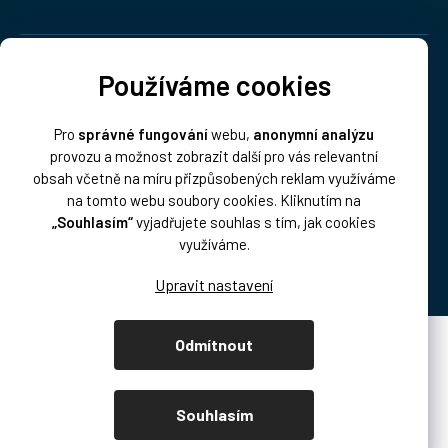
Doprava:
Používáme cookies
Pro
správné fungování
webu,
anonymní analýzu
provozu a možnost zobrazit další pro vás relevantní
obsah včetně na míru přizpůsobených reklam využíváme
na tomto webu soubory cookies. Kliknutím na
„Souhlasím“
vyjadřujete souhlas s tím, jak cookies
Platba:
využíváme.
Odmítnout
Vytvořil Shoptet Premium
Copyright 2026
DISK Multimedia, s.r.o.
. Všechna práva vyhrazena.
Souhlasím
Upravit nastavení cookies