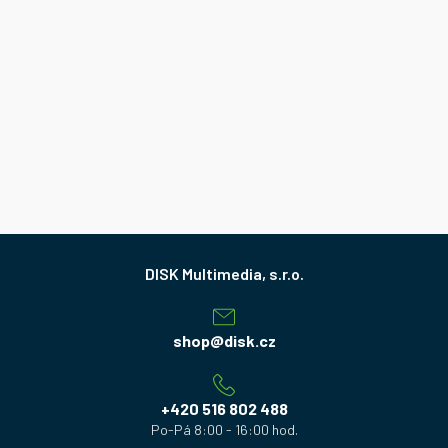
Z
á
p
a
shop
@
disk.cz
t
í
+420 516 802 488