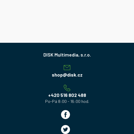
Z
á
p
a
shop
@
disk.cz
t
í
+420 516 802 488