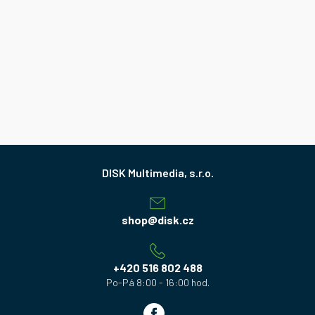
Z
á
p
a
shop
@
disk.cz
t
í
+420 516 802 488