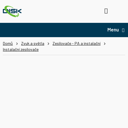
Přejít
na
Hledat
NÁ
obsah
KO
Domů
Zvuk a světla
Zesilovače - PA a instalační
Instalační zesilovače