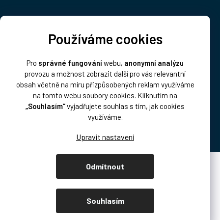
Doprava:
Používáme cookies
Pro
správné fungování
webu,
anonymní analýzu
provozu a možnost zobrazit další pro vás relevantní
obsah včetně na míru přizpůsobených reklam využíváme
na tomto webu soubory cookies. Kliknutím na
„Souhlasím“
vyjadřujete souhlas s tím, jak cookies
Platba:
využíváme.
Odmítnout
Vytvořil Shoptet Premium
Copyright 2026
DISK Multimedia, s.r.o.
. Všechna práva vyhrazena.
Souhlasím
Upravit nastavení cookies