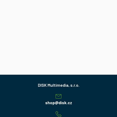
Z
á
p
a
shop
@
disk.cz
t