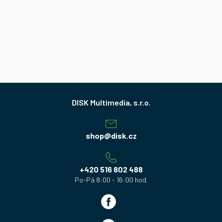
Z
á
p
a
shop
@
disk.cz
t
í
+420 516 802 488