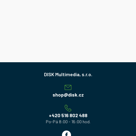
Z
á
p
a
shop
@
disk.cz
t
í
+420 516 802 488