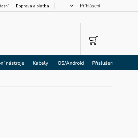
Přihlášení
ácení
Doprava a platba
NÁKUPNÍ
KOŠÍK
ní nástroje
Kabely
iOS/Android
Příslušenství