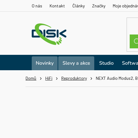
Přejít
O nás
Kontakt
Články
Značky
Moje objedná
na
obsah
Novinky
Slevy a akce
Studio
Softwa
Domů
HiFi
Reproduktory
NEXT Audio Modus2, Bl