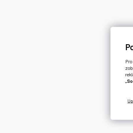
P
Pr
zob
rek
„So