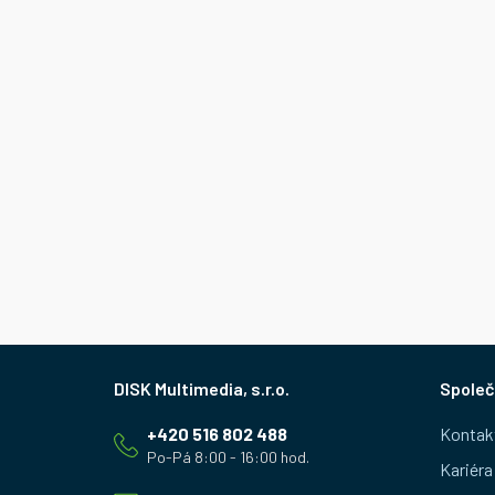
Z
Společ
á
+420 516 802 488
Kontak
p
Kariéra