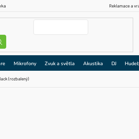
vka
Reklamace a vr
re
Mikrofony
Zvuk a světla
Akustika
DJ
Hudeb
ack (rozbalený)