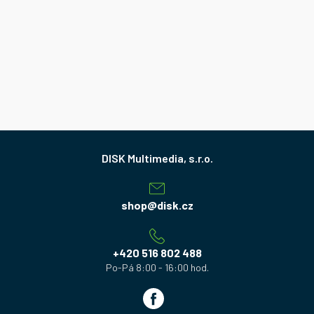
Z
á
p
a
shop
@
disk.cz
t
í
+420 516 802 488