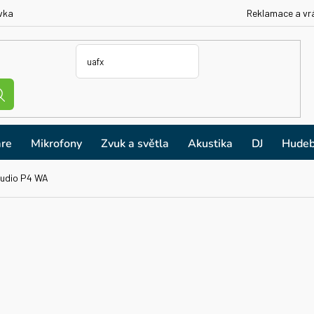
vka
Reklamace a vr
re
Mikrofony
Zvuk a světla
Akustika
DJ
Hudeb
udio P4 WA