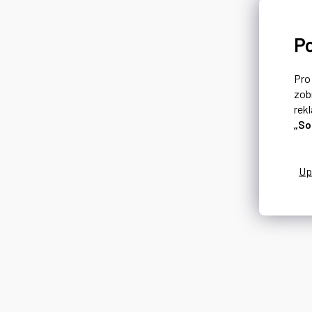
P
Pr
zob
rek
„So