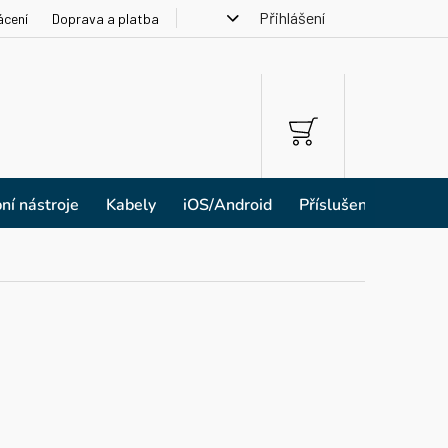
Přihlášení
ácení
Doprava a platba
NÁKUPNÍ
KOŠÍK
ní nástroje
Kabely
iOS/Android
Příslušenství