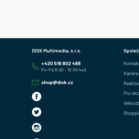
Z
Společ
á
+420 516 802 488
Kontak
p
Kariéra
a
shop
@
disk.cz
Realiza
t
Pro ško
Velkoo
í
Shoppi