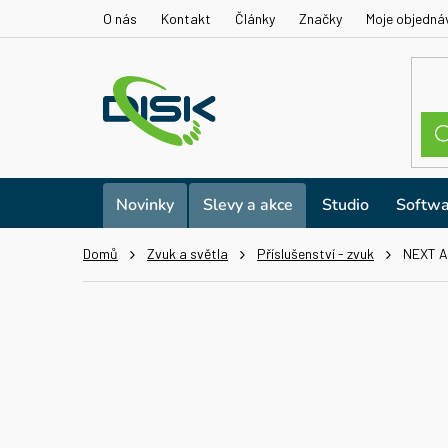
Přejít
O nás
Kontakt
Články
Značky
Moje objedná
na
obsah
Novinky
Slevy a akce
Studio
Softwa
Domů
Zvuk a světla
Příslušenství - zvuk
NEXT A