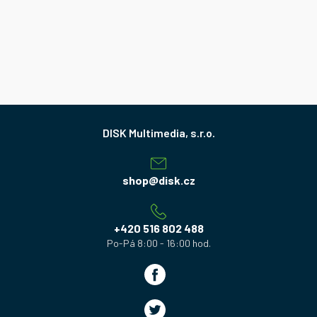
Z
á
p
a
shop
@
disk.cz
t
í
+420 516 802 488