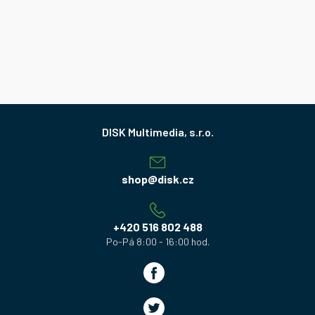
Z
á
p
a
shop
@
disk.cz
t
í
+420 516 802 488