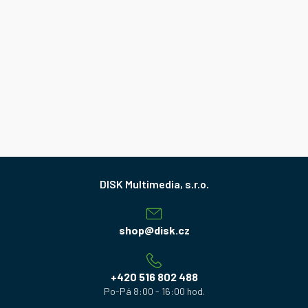
Z
á
p
a
shop
@
disk.cz
t
í
+420 516 802 488