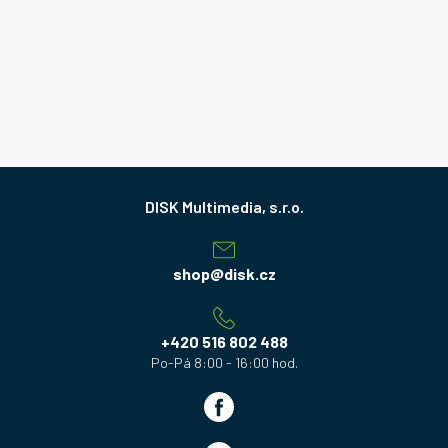
Z
á
p
a
shop
@
disk.cz
t
í
+420 516 802 488