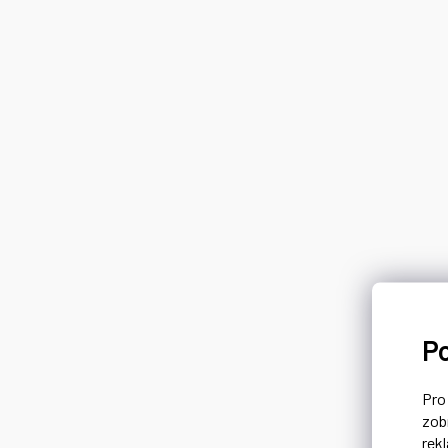
P
Pr
zob
rek