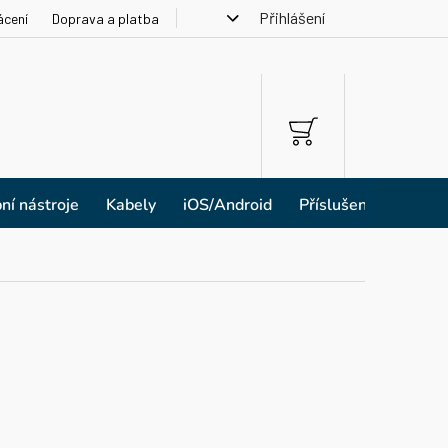
Přihlášení
ácení
Doprava a platba
NÁKUPNÍ
KOŠÍK
ní nástroje
Kabely
iOS/Android
Příslušenství