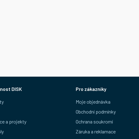
nost DISK
Pro zákazníky
ty
Moje objednávka
Obchodní podmínky
ce a projekty
Ochrana soukromí
ly
Záruka a reklamace