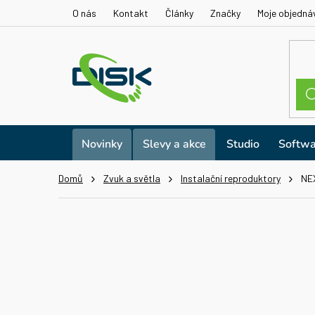
Přejít
O nás
Kontakt
Články
Značky
Moje objedná
na
obsah
Novinky
Slevy a akce
Studio
Softwa
Domů
Zvuk a světla
Instalační reproduktory
NEX