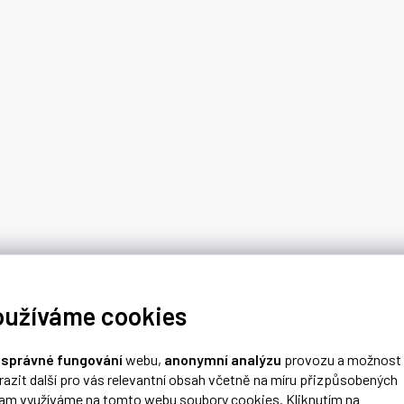
oužíváme cookies
o
správné fungování
webu,
anonymní analýzu
provozu a možnost
razit další pro vás relevantní obsah včetně na míru přizpůsobených
lam využíváme na tomto webu soubory cookies. Kliknutím na