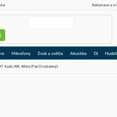
vka
Reklamace a vr
re
Mikrofony
Zvuk a světla
Akustika
DJ
Hudeb
T Audio W8, White (Pair) (rozbalený)