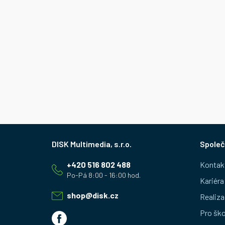
Z
Společ
á
+420 516 802 488
Kontak
p
Kariéra
a
shop
@
disk.cz
Realiza
t
Pro ško