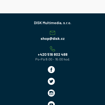
Z
á
p
a
shop
@
disk.cz
t
í
+420 516 802 488