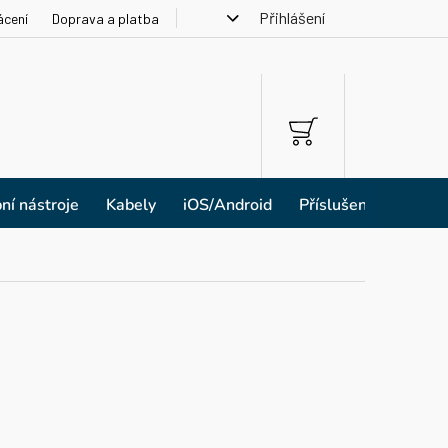
Přihlášení
ácení
Doprava a platba
NÁKUPNÍ
KOŠÍK
ní nástroje
Kabely
iOS/Android
Příslušenství