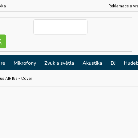
vka
Reklamace a vr
re
Mikrofony
Zvuk a světla
Akustika
DJ
Hudeb
us AIR18s - Cover