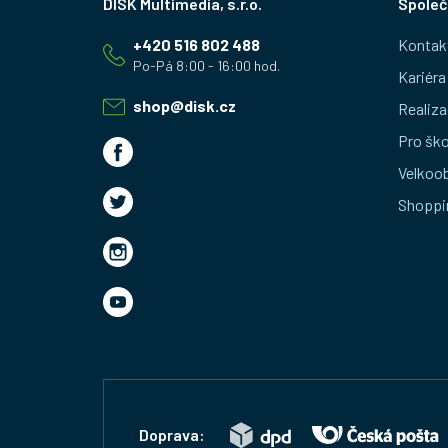
Společ
á
+420 516 802 488
Kontak
p
Kariéra
a
shop
@
disk.cz
Realiza
t
Pro ško
Velkoo
í
Shoppi
Doprava: