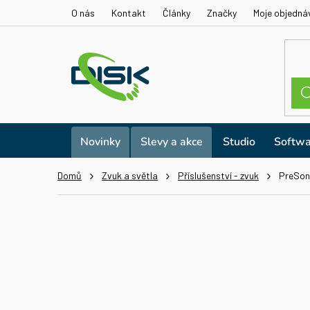
Přejít
O nás
Kontakt
Články
Značky
Moje objedná
na
obsah
Novinky
Slevy a akce
Studio
Softwa
Domů
Zvuk a světla
Příslušenství - zvuk
PreSon