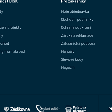
nost DISK
Pro zákazníky
ty
Moje objednávka
Obchodní podmínky
ce a projekty
Ochrana soukromí
ly
Záruka a reklamace
bchod
Zákaznická podpora
ng from abroad
Manuály
Slevové kódy
Magazín
P