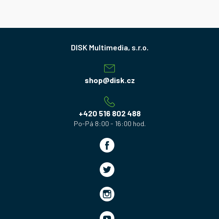
Z
á
p
a
shop
@
disk.cz
t
í
+420 516 802 488