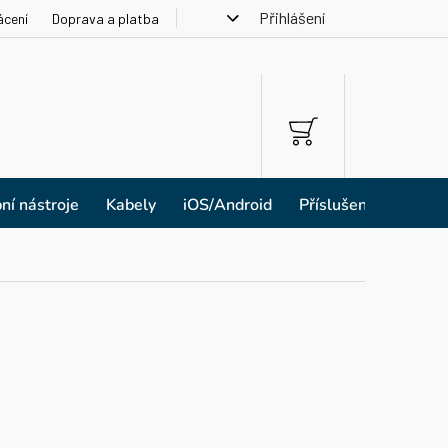
Přihlášení
ácení
Doprava a platba
NÁKUPNÍ
KOŠÍK
ní nástroje
Kabely
iOS/Android
Příslušenství