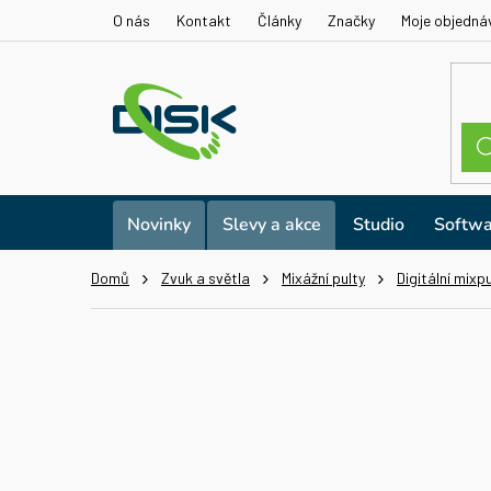
Přejít
O nás
Kontakt
Články
Značky
Moje objedná
na
obsah
Novinky
Slevy a akce
Studio
Softwa
Domů
Zvuk a světla
Mixážní pulty
Digitální mixpu