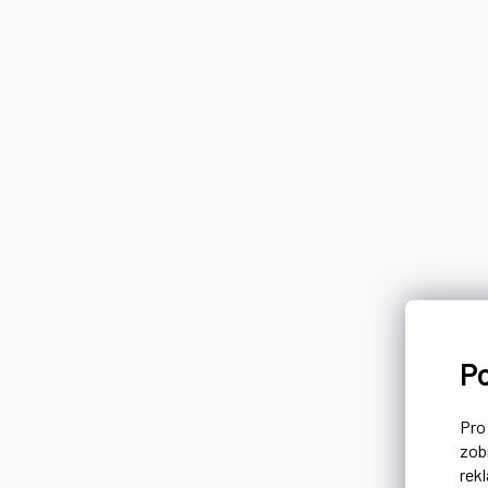
P
Pr
zob
rek