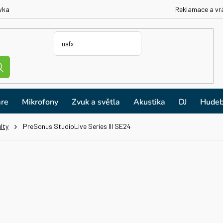
vka
Reklamace a vr
re
Mikrofony
Zvuk a světla
Akustika
DJ
Hudeb
lty
PreSonus StudioLive Series III SE24