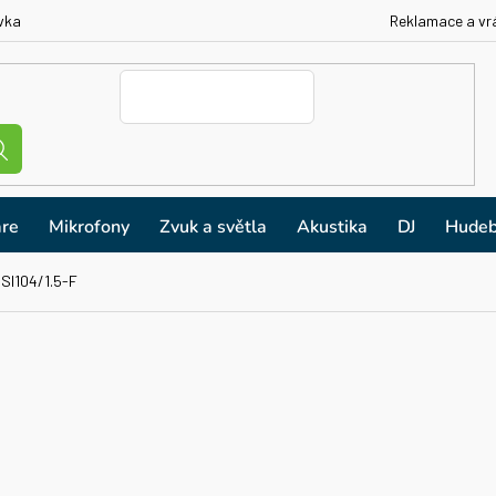
vka
Reklamace a vr
re
Mikrofony
Zvuk a světla
Akustika
DJ
Hudeb
SI104/1.5-F