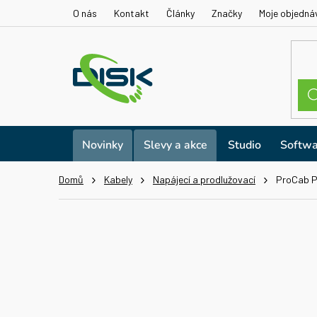
Přejít
O nás
Kontakt
Články
Značky
Moje objedná
na
obsah
Novinky
Slevy a akce
Studio
Softwa
Domů
Kabely
Napájecí a prodlužovací
ProCab P