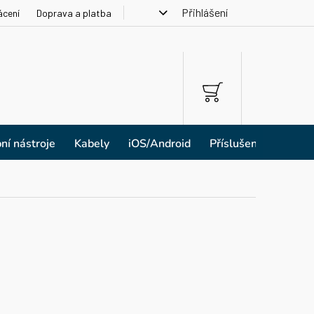
Přihlášení
ácení
Doprava a platba
NÁKUPNÍ
KOŠÍK
ní nástroje
Kabely
iOS/Android
Příslušenství