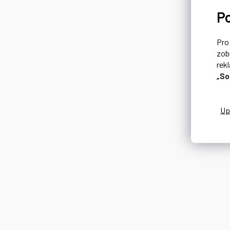
P
Pr
zob
rek
„So