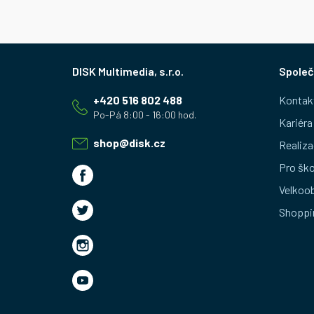
Z
Společ
á
+420 516 802 488
Kontak
p
Kariéra
a
shop
@
disk.cz
Realiza
t
Pro ško
Velkoo
í
Shoppi