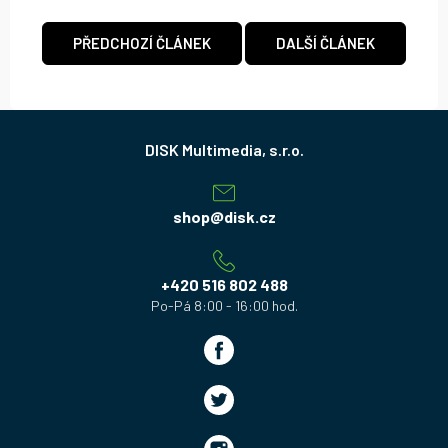
PŘEDCHOZÍ ČLÁNEK
DALŠÍ ČLÁNEK
Z
á
p
a
shop
@
disk.cz
t
í
+420 516 802 488