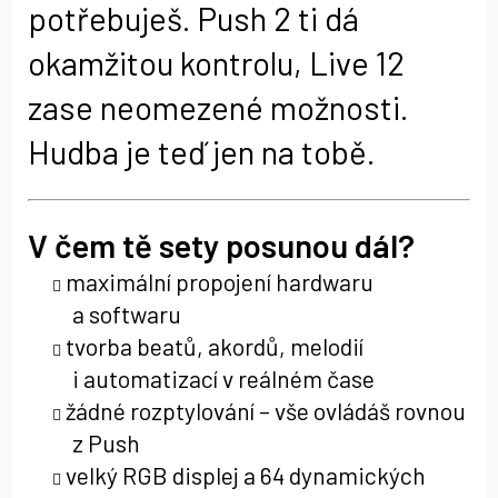
potřebuješ. Push 2 ti dá
okamžitou kontrolu, Live 12
zase neomezené možnosti.
Hudba je teď jen na tobě.
V čem tě sety posunou dál?
maximální propojení hardwaru
a softwaru
tvorba beatů, akordů, melodií
i automatizací v reálném čase
žádné rozptylování – vše ovládáš rovnou
z Push
velký RGB displej a 64 dynamických