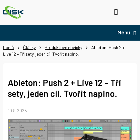
Přejít
na
Hledat
NÁ
obsah
KO
Domů
Články
Produktové novinky
Ableton: Push 2 +
Live 12 – Tři sety, jeden cíl. Tvořit naplno.
Ableton: Push 2 + Live 12 – Tři
sety, jeden cíl. Tvořit naplno.
10.9.2025