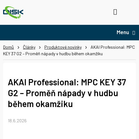
Přejít
na
Hledat
NÁ
obsah
KO
Domů
Články
Produktové novinky
AKAI Professional: MPC
KEY 37 G2 – Proměň nápady v hudbu během okamžiku
AKAI Professional: MPC KEY 37
G2 – Proměň nápady v hudbu
během okamžiku
18.6.2026