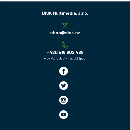
Z
á
p
a
shop
@
disk.cz
t
í
+420 516 802 488