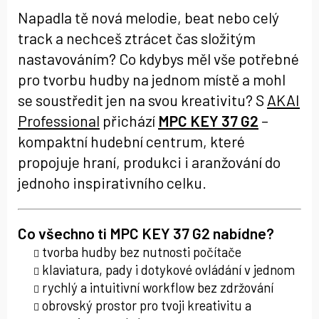
Napadla tě nová melodie, beat nebo celý
track a nechceš ztrácet čas složitým
nastavováním? Co kdybys měl vše potřebné
pro tvorbu hudby na jednom místě a mohl
se soustředit jen na svou kreativitu? S
AKAI
Professional
přichází
MPC KEY 37 G2
–
kompaktní hudební centrum, které
propojuje hraní, produkci i aranžování do
jednoho inspirativního celku.
Co všechno ti
MPC KEY 37 G2
nabídne?
tvorba hudby bez nutnosti počítače
klaviatura, pady i dotykové ovládání v jednom
rychlý a intuitivní workflow bez zdržování
obrovský prostor pro tvoji kreativitu a