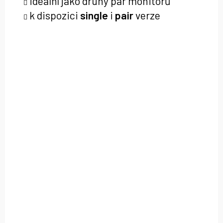
ideální jako druhý pár monitorů
k dispozici
single
i
pair
verze