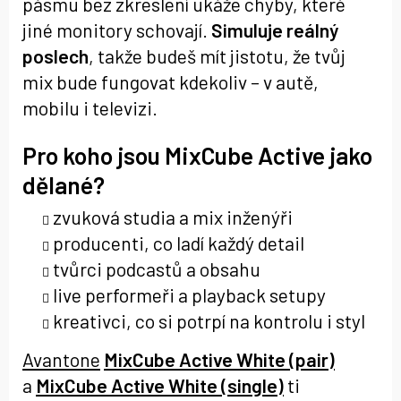
pásmu bez zkreslení ukáže chyby, které
jiné monitory schovají.
Simuluje reálný
poslech
, takže budeš mít jistotu, že tvůj
mix bude fungovat kdekoliv – v autě,
mobilu i televizi.
Pro koho jsou MixCube Active jako
dělané?
zvuková studia a mix inženýři
producenti, co ladí každý detail
tvůrci podcastů a obsahu
live performeři a playback setupy
kreativci, co si potrpí na kontrolu i styl
Avantone
MixCube Active White (pair)
a
MixCube Active White (single)
ti