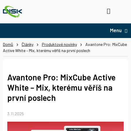
Přejít
na
Hledat
NÁ
obsah
KO
Domů
Články
Produktové novinky
Avantone Pro: MixCube
Active White – Mix, kterému věříš na první poslech
Avantone Pro: MixCube Active
White – Mix, kterému věříš na
první poslech
3.11.2025