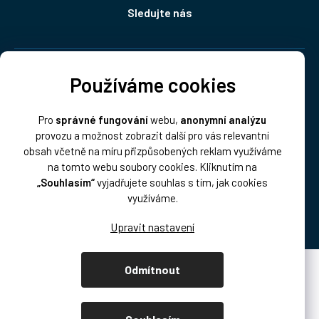
Sledujte nás
Doprava:
Používáme cookies
Pro
správné fungování
webu,
anonymní analýzu
provozu a možnost zobrazit další pro vás relevantní
obsah včetně na míru přizpůsobených reklam využíváme
na tomto webu soubory cookies. Kliknutím na
„Souhlasím“
vyjadřujete souhlas s tím, jak cookies
Platba:
využíváme.
Odmítnout
Vytvořil Shoptet Premium
Copyright 2026
DISK Multimedia, s.r.o.
. Všechna práva vyhrazena.