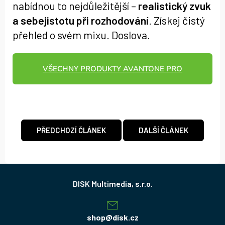
nabídnou to nejdůležitější –
realistický zvuk
a sebejistotu při rozhodování
. Získej čistý
přehled o svém mixu. Doslova.
VŠECHNY PRODUKTY AVANTONE PRO
PŘEDCHOZÍ ČLÁNEK
DALŠÍ ČLÁNEK
Z
á
p
a
shop
@
disk.cz