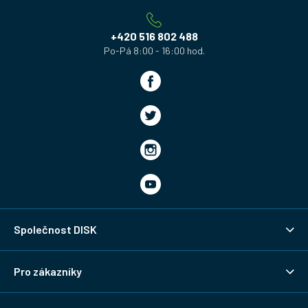
t
í
+420 516 802 488
Společnost DISK
Pro zákazníky