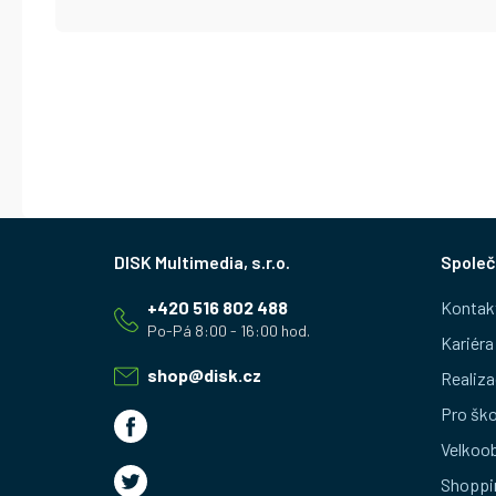
Z
Společ
á
+420 516 802 488
Kontak
p
Kariéra
a
shop
@
disk.cz
Realiza
t
Pro ško
Velkoo
í
Shoppi