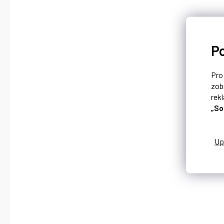
P
Pr
zob
rek
„So