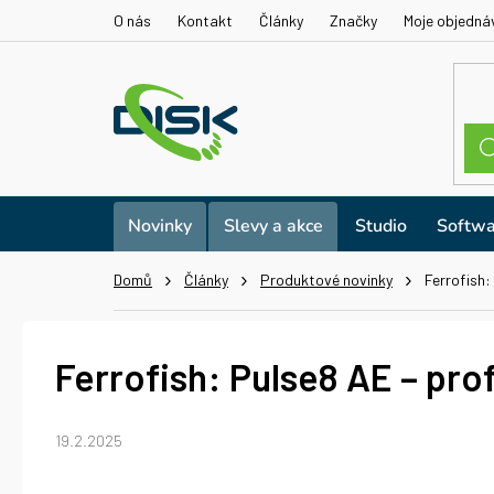
Přejít
O nás
Kontakt
Články
Značky
Moje objedná
na
obsah
Novinky
Slevy a akce
Studio
Softwa
Domů
Články
Produktové novinky
Ferrofish:
Ferrofish: Pulse8 AE – pro
19.2.2025