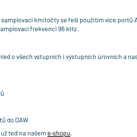
samplovací kmitočty se řeší použitím více portů A
samplovací frekvenci 96 kHz.
hled o všech vstupních i výstupních úrovních a n
lů
ktů do DAW
 už teď na našem
e‑shopu
.