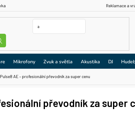
vka
Reklamace a vr
re
Mikrofony
Zvuk a světla
Akustika
DJ
Hudeb
 Pulse8 AE – profesionální převodník za super cenu
fesionální převodník za super 