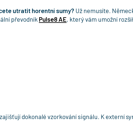
ete utratit horentní sumy?
Už nemusíte. Německ
ální převodník
Pulse8 AE
, který vám umožní rozšíři
 zajišťují dokonalé vzorkování signálu. K externí 