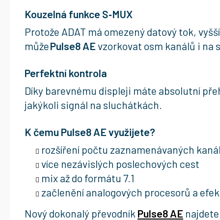
Kouzelná funkce S‑MUX
Protože ADAT má omezený datový tok, vyšší 
může
Pulse8 AE
vzorkovat osm kanálů i na 
Perfektní kontrola
Díky barevnému displeji máte absolutní pře
jakýkoli signál na sluchátkách.
K čemu Pulse8 AE využijete?
rozšíření počtu zaznamenávaných kaná
více nezávislých poslechových cest
mix až do formátu 7.1
začlenění analogových procesorů a efe
Nový dokonalý převodník
Pulse8 AE
najdete