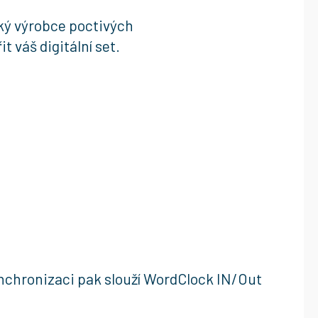
ý výrobce poctivých
t váš digitální set.
synchronizaci pak slouží WordClock IN/Out