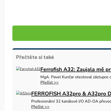
Přečtěte si také
Ferrofish A32: Zaujala mě pre
MgA. Pavel Kunčar otestoval zástupce 
Přečíst >>
FERROFISH A32pro & A32pro D
Profesionální 32 kanálové I/O AD-DA převo
Přečíst >>