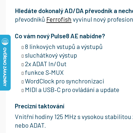
Hledáte dokonalý AD/DA převodník a nechc
převodníků
Ferrofish
vyvinul nový profesion
Co vám nový Pulse8 AE nabídne?
8 linkových vstupů a výstupů
sluchátkový výstup
2x ADAT In/Out
funkce S‑MUX
WordClock pro synchronizaci
MIDI a USB‑C pro ovládání a update
Precizní taktování
Vnitřní hodiny 125 MHz s vysokou stabilitou
nebo ADAT.