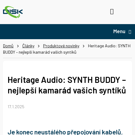
Přejít
na
Hledat
NÁ
obsah
KO
Domů
Články
Produktové novinky
Heritage Audio: SYNTH
BUDDY – nejlepší kamarád vašich syntíků
Heritage Audio: SYNTH BUDDY –
nejlepší kamarád vašich syntíků
17.1.2025
Je konec neustálého přepojování kabelů
,