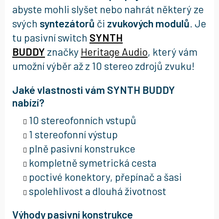
abyste mohli slyšet nebo nahrát některý ze
svých
syntezátorů
či
zvukových modulů
. Je
tu pasivní switch
SYNTH
BUDDY
značky
Heritage Audio
, který vám
umožní výběr až z 10 stereo zdrojů zvuku!
Jaké vlastnosti vám SYNTH BUDDY
nabízí?
10 stereofonních vstupů
1 stereofonní výstup
plně pasivní konstrukce
kompletně symetrická cesta
poctivé konektory, přepínač a šasi
spolehlivost a dlouhá životnost
Výhody pasivní konstrukce