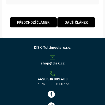
PŘEDCHOZÍ ČLÁNEK
DALŠÍ ČLÁNEK
Z
á
p
a
shop
@
disk.cz
t
í
+420 516 802 488