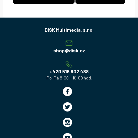
Z
á
p
a
shop
@
disk.cz
t
í
+420 516 802 488