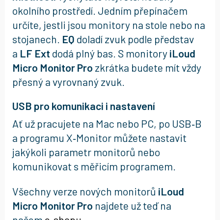
okolního prostředí. Jedním přepínačem
určíte, jestli jsou monitory na stole nebo na
stojanech.
EQ
doladí zvuk podle představ
a
LF Ext
dodá plný bas. S monitory
iLoud
Micro Monitor Pro
zkrátka budete mít vždy
přesný a vyrovnaný zvuk.
USB pro komunikaci i nastavení
Ať už pracujete na Mac nebo PC, po USB‑B
a programu X‑Monitor můžete nastavit
jakýkoli parametr monitorů nebo
komunikovat s měřicím programem.
Všechny verze nových monitorů
iLoud
Micro Monitor Pro
najdete už teď na
našem
e‑shopu
.