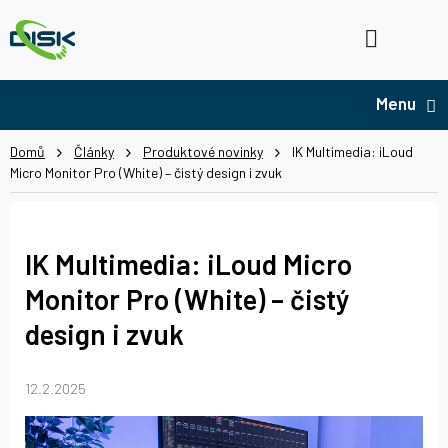
Přejít
na
Hledat
NÁ
obsah
KO
Domů
Články
Produktové novinky
IK Multimedia: iLoud
Micro Monitor Pro (White) – čistý design i zvuk
IK Multimedia: iLoud Micro
Monitor Pro (White) – čistý
design i zvuk
12.2.2025