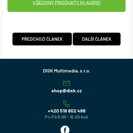
VŠECHNY PRODUKTY M‑AUDIO
PŘEDCHOZÍ ČLÁNEK
DALŠÍ ČLÁNEK
Z
á
p
a
shop
@
disk.cz
t
í
+420 516 802 488