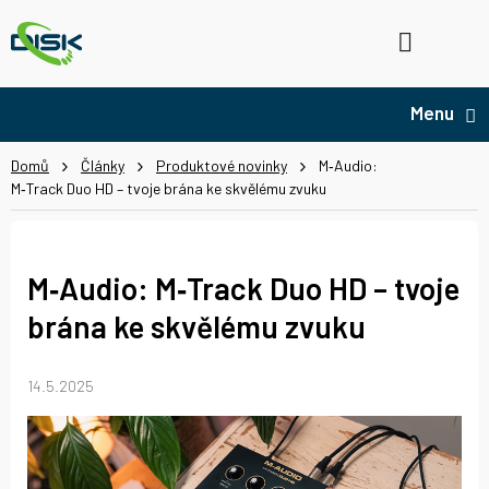
Přejít
na
Hledat
NÁ
obsah
KO
Domů
Články
Produktové novinky
M‑Audio:
M‑Track Duo HD – tvoje brána ke skvělému zvuku
M‑Audio: M‑Track Duo HD – tvoje
brána ke skvělému zvuku
14.5.2025