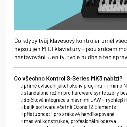
Co kdyby tvůj klávesový kontroler uměl vš
nejsou jen MIDI klaviatury – jsou srdcem m
nastavování. Jen ty, tvoje hudba a ten sprá
Co všechno
Kontrol S‑Series MK3
nabízí?
přímé ovládání jakéhokoliv plug‑inu – i mimo 
standalone režim pro hardware syntetizéry be
špičková integrace s hlavními DAW – rychlejší 
balík software včetně Ozone 12 Elements
přístupnost i pro zrakově hendikepované
masivní konstrukce, profesionální odezva