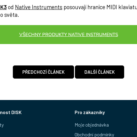
MK3
od
Native Instruments
posouvají hranice MIDI klavia
ho světa.
VŠECHNY PRODUKTY NATIVE INSTRUMENTS
PŘEDCHOZÍ ČLÁNEK
DALŠÍ ČLÁNEK
nost DISK
Pro zákazníky
ty
Moje objednávka
Obchodní podmínky