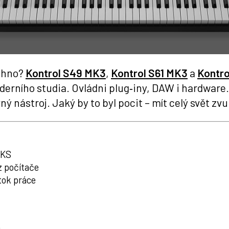
echno?
Kontrol S49 MK3
,
Kontrol S61 MK3
a
Kontro
oderního studia. Ovládni plug‑iny, DAW i hardwar
vný nástroj.
Jaký by to byl pocit – mít celý svět zv
NKS
z počítače
tok práce