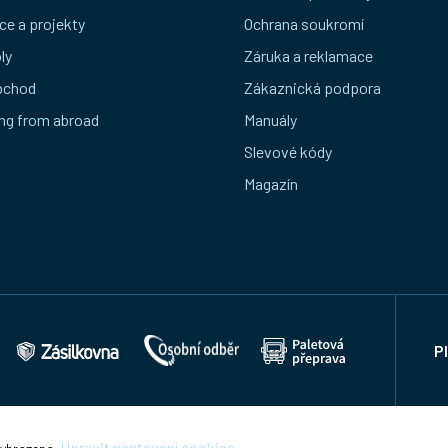
ce a projekty
Ochrana soukromí
ly
Záruka a reklamace
bchod
Zákaznická podpora
ng from abroad
Manuály
Slevové kódy
Magazín
P
Upravit nastavení cookies