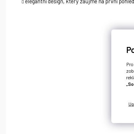
elegantní design, který zaujme na první pohle
P
Pr
zob
rek
„So