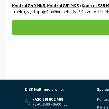
Kontrol S49 MK3
,
Kontrol S61 MK3
i
Kontrol S88 
tracku, vystupuješ naživo nebo tvoříš zvuky z jiné
Z
Společ
á
+420 516 802 488
Kontak
p
Kariéra