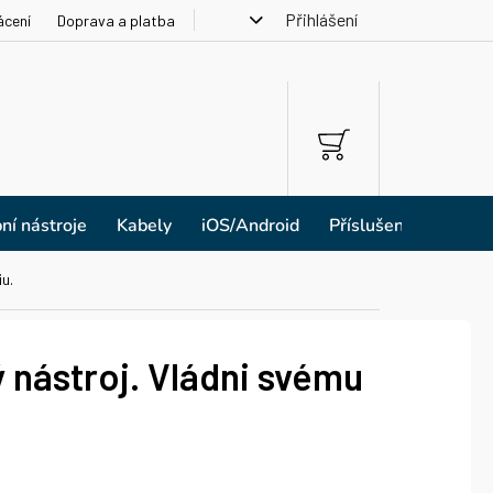
Přihlášení
ácení
Doprava a platba
NÁKUPNÍ
KOŠÍK
ní nástroje
Kabely
iOS/Android
Příslušenství
u.
 nástroj. Vládni svému