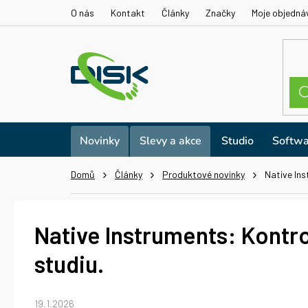
Přejít
O nás
Kontakt
Články
Značky
Moje objedná
na
obsah
Novinky
Slevy a akce
Studio
Softwa
Domů
Články
Produktové novinky
Native Ins
Native Instruments: Kontro
studiu.
19.1.2026