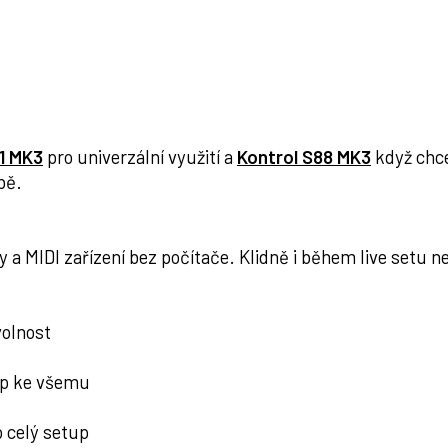
1 MK3
pro univerzální využití a
Kontrol S88 MK3
když chce
bě.
a MIDI zařízení bez počítače. Klidně i během live setu ne
volnost
tup ke všemu
o celý setup