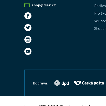
a
shop
@
disk.cz
Realiza
t
Pro ško
Velkoo
í
Shoppi
Doprava: