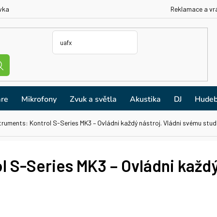
vka
Reklamace a vr
re
Mikrofony
Zvuk a světla
Akustika
DJ
Hudeb
truments: Kontrol S-Series MK3 – Ovládni každý nástroj. Vládni svému studi
l S-Series MK3 – Ovládni každý