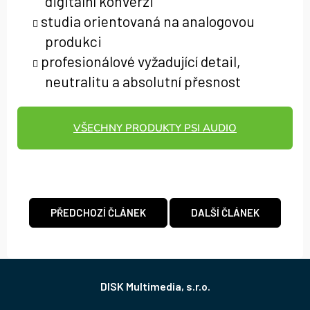
digitální konverzi
studia orientovaná na analogovou
produkci
profesionálové vyžadující detail,
neutralitu a absolutní přesnost
VŠECHNY PRODUKTY PSI AUDIO
PŘEDCHOZÍ ČLÁNEK
DALŠÍ ČLÁNEK
Z
á