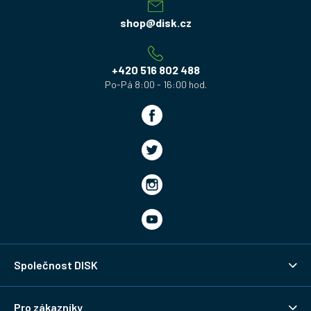
p
a
shop
@
disk.cz
t
í
+420 516 802 488
Společnost DISK
Pro zákazníky