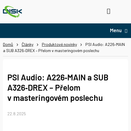
Přejít
na
Hledat
NÁ
obsah
KO
Domů
Články
Produktové novinky
PSI Audio: A226‑MAIN
a SUB A326‑DREX – Přelom v masteringovém poslechu
PSI Audio: A226‑MAIN a SUB
A326‑DREX – Přelom
v masteringovém poslechu
22.8.2025