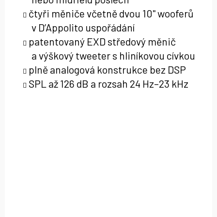
čtyři měniče včetně dvou 10" wooferů
v D’Appolito uspořádání
patentovaný EXD středový měnič
a výškový tweeter s hliníkovou cívkou
plně analogová konstrukce bez DSP
SPL až 126 dB a rozsah 24 Hz–23 kHz