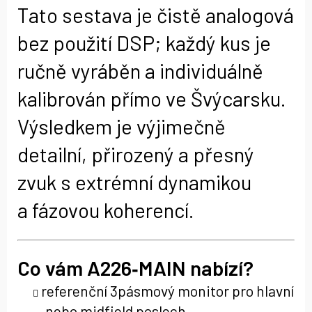
Tato sestava je čistě analogová
bez použití DSP; každý kus je
ručně vyráběn a individuálně
kalibrován přímo ve Švýcarsku.
Výsledkem je výjimečně
detailní, přirozený a přesný
zvuk s extrémní dynamikou
a fázovou koherencí.
Co vám A226‑MAIN nabízí?
referenční 3pásmový monitor pro hlavní
nebo midfield poslech