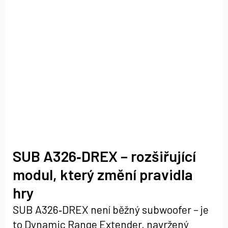
SUB A326‑DREX – rozšiřující
modul, který změní pravidla
hry
SUB A326‑DREX není běžný subwoofer – je
to Dynamic Range Extender, navržený