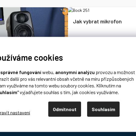
Jak vybrat mikrofon
oužíváme cookies
Výběr správného mikrofonu je zása
abyste dosáhli požadované kvality
 studiové monitory
o
správné fungování
webu,
anonymní analýzu
provozu a možnost
razit další pro vás relevantní obsah včetně na míru přizpůsobených
epřeberného množství přesně ty,
lam využíváme na tomto webu soubory cookies. Kliknutím na
ete.
uhlasím“
vyjadřujete souhlas s tím, jak cookies využíváme.
To mě zajímá
To mě zajímá
Odmítnout
Souhlasím
nost DISK
Pro zákazníky