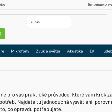
vka
Reklamace a vr
re
Mikrofony
Zvuk a světla
Akustika
DJ
Hudeb
 jsme pro vás praktické průvodce, které vám kro
 potřeb. Najdete tu jednoduchá vysvětlení, porovn
to, co opravdu potřebujete.