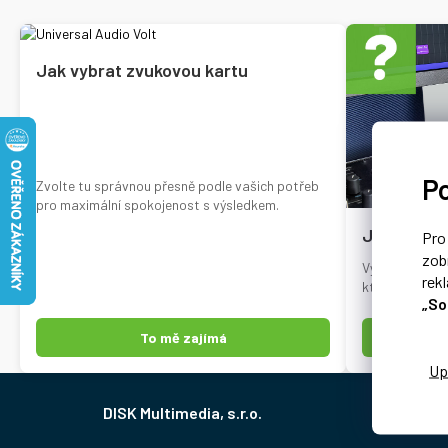
Jak vybrat zvukovou kartu
P
Zvolte tu správnou přesně podle vašich potřeb
pro maximální spokojenost s výsledkem.
Jak vybrat
Pr
zob
Vyberte si z n
rek
které potřebuj
„So
To mě zajímá
Z
Společ
á