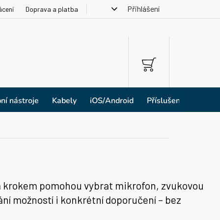
Přihlášení
ácení
Doprava a platba
NÁKUPNÍ
KOŠÍK
ní nástroje
Kabely
iOS/Android
Příslušenství
k za krokem pomohou vybrat mikrofon, zvukovou
ání možností i konkrétní doporučení – bez