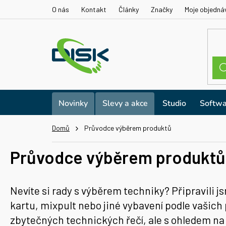
Přejít
O nás
Kontakt
Články
Značky
Moje objedná
na
obsah
Novinky
Slevy a akce
Studio
Softwa
Domů
Průvodce výběrem produktů
Průvodce výběrem produktů
Nevíte si rady s výběrem techniky? Připravili
kartu, mixpult nebo jiné vybavení podle vašich
zbytečných technických řečí, ale s ohledem na 