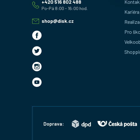
+420 516 802 488
Kontak
p
Kariéra
a
shop
@
disk.cz
Realiza
t
Pro ško
Velkoo
í
Shoppi
Doprava: