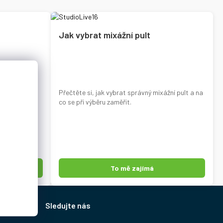
Jak vybrat mixážní pult
dní pro to,
Přečtěte si, jak vybrat správný mixážní pult a na
 zvuku.
co se při výběru zaměřit.
To mě zajímá
Sledujte nás