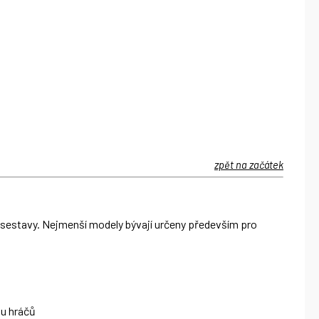
zpět na začátek
t sestavy. Nejmenší modely bývají určeny především pro
nu hráčů