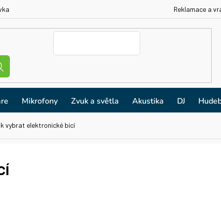
vka
Reklamace a vr
re
Mikrofony
Zvuk a světla
Akustika
DJ
Hudeb
k vybrat elektronické bicí
cí