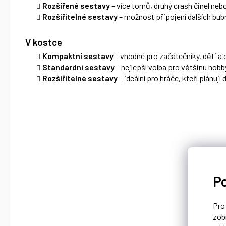
Rozšířené sestavy
– více tomů, druhý crash činel nebo
Rozšiřitelné sestavy
– možnost připojení dalších bub
V kostce
Kompaktní sestavy
– vhodné pro začátečníky, děti a 
Standardní sestavy
– nejlepší volba pro většinu hobb
Rozšiřitelné sestavy
– ideální pro hráče, kteří plánují
P
Pr
zob