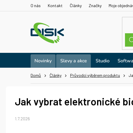
Přejít
O nás
Kontakt
Články
Značky
Moje objedná
na
obsah
Novinky
Slevy a akce
Studio
Softwa
Domů
Články
Průvodci výběrem produktu
Ja
Jak vybrat elektronické bi
1.7.2026