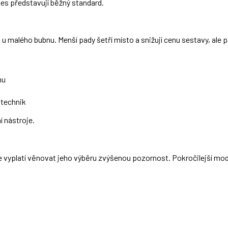
dnes představují běžný standard.
u malého bubnu. Menší pady šetří místo a snižují cenu sestavy, ale př
hu
 technik
í nástroje.
se vyplatí věnovat jeho výběru zvýšenou pozornost. Pokročilejší mod