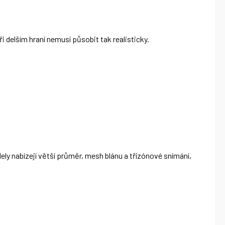
i delším hraní nemusí působit tak realisticky.
ely nabízejí větší průměr, mesh blánu a třízónové snímání,