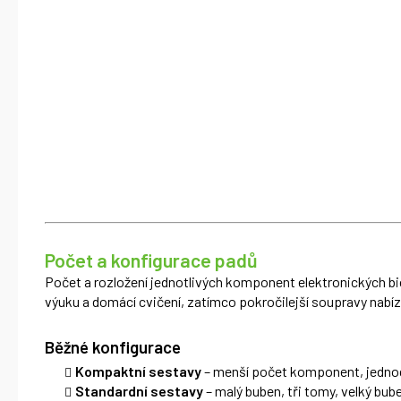
Počet a konfigurace padů
Počet a rozložení jednotlivých komponent elektronických bic
výuku a domácí cvičení, zatímco pokročilejší soupravy nabíz
Běžné konfigurace
Kompaktní sestavy
– menší počet komponent, jednodu
Standardní sestavy
– malý buben, tři tomy, velký bube