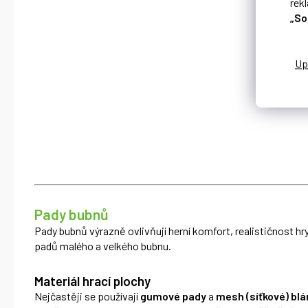
rek
„So
Pady bubnů
Pady bubnů výrazně ovlivňují herní komfort, realističnost hr
padů malého a velkého bubnu.
Materiál hrací plochy
Nejčastěji se používají
gumové pady
a
mesh (síťkové) blá