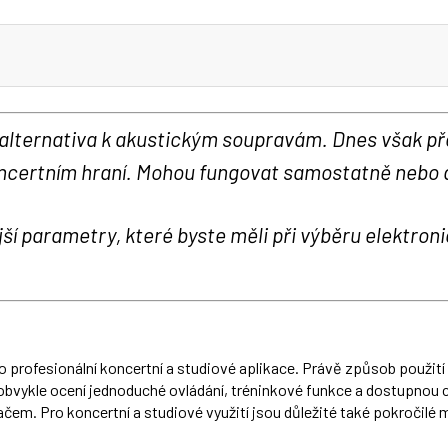
 alternativa k akustickým soupravám. Dnes však př
 koncertním hraní. Mohou fungovat samostatně nebo d
ší parametry, které byste měli při výběru elektron
o profesionální koncertní a studiové aplikace. Právě způsob použití 
bvykle ocení jednoduché ovládání, tréninkové funkce a dostupnou ce
em. Pro koncertní a studiové využití jsou důležité také pokročilé m