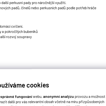
 další perkusní pady pro náročnější využití.
nových padů, činelů nebo perkusních padů podle potřeb hráče
domácí cvičení.
y a pokročilých bubeníků
 další rozvoj soupravy
oužíváme cookies
o
správné fungování
webu,
anonymní analýzu
provozu a možnost
razit další pro vás relevantní obsah včetně na míru přizpůsobených