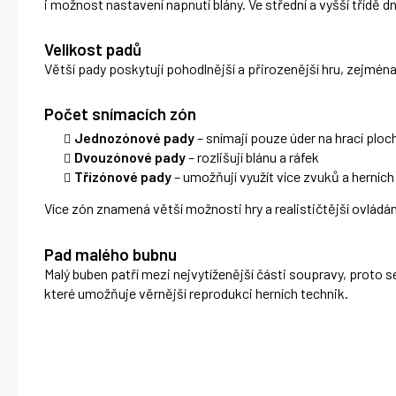
i možnost nastavení napnutí blány. Ve střední a vyšší třídě 
Velikost padů
Větší pady poskytují pohodlnější a přirozenější hru, zejména 
Počet snímacích zón
Jednozónové pady
– snímají pouze úder na hrací ploc
Dvouzónové pady
– rozlišují blánu a ráfek
Třízónové pady
– umožňují využít více zvuků a herních
Více zón znamená větší možnosti hry a realističtější ovládán
Pad malého bubnu
Malý buben patří mezi nejvytíženější části soupravy, proto 
které umožňuje věrnější reprodukci herních technik.