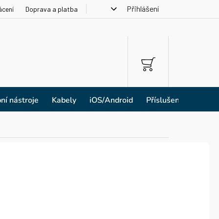
Přihlášení
ácení
Doprava a platba
NÁKUPNÍ
KOŠÍK
ní nástroje
Kabely
iOS/Android
Příslušenství