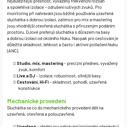
nejdůležitější přesnost, vyvážený frekvenční rozsah
a spolehlivá izolace – odrušení rušivých zvuků. Pro
monitoring při nahrávání jsou běžně používána uzavřená
sluchátka s dobrou izolací, zatímco pro mix a mastering
jsou vhodnější otevřená sluchátka s přirozeným podáním
prostoru. DJové preferují sluchátka s důrazem na basy
a dobrou izolací od okolního hluku. Naopak pro cestování je
důležitá skladnost, lehkost a často i aktivní potlačení hluku
(ANC).
Studio, mix, mastering
– precizní přednes, vyvážený
zvuk, komfort
Live a DJ
– izolace, robustnost, silnější basy
Cestování, Hi‑Fi
– skladnost, pohodlí, uzavřená
konstrukce
Mechanické provedení
Sluchátka se co do mechanického provedení dělí na
uzavřená, otevřená a polouzavřená.
Uzavřená
– ideální pro nahrávání (minimální přeslechy)