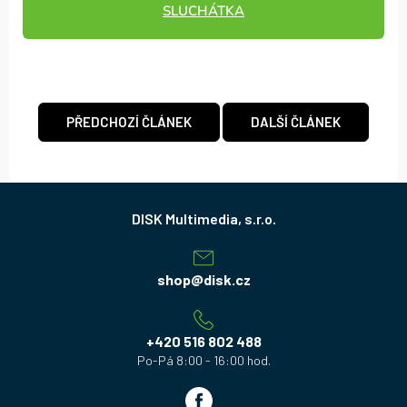
SLUCHÁTKA
PŘEDCHOZÍ ČLÁNEK
DALŠÍ ČLÁNEK
Z
á
p
a
shop
@
disk.cz
t
í
+420 516 802 488