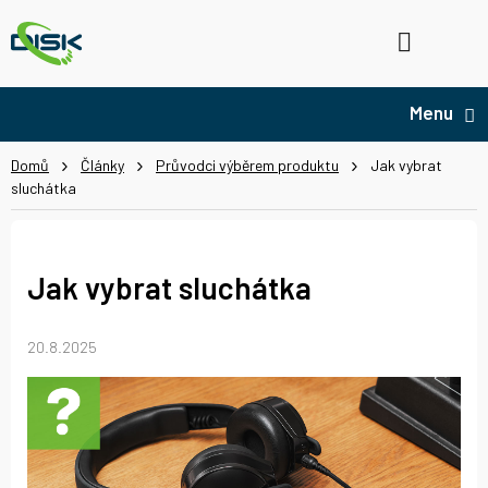
Přejít
na
Hledat
NÁ
obsah
KO
Domů
Články
Průvodci výběrem produktu
Jak vybrat
sluchátka
Jak vybrat sluchátka
20.8.2025