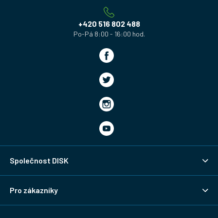
t
í
+420 516 802 488
Společnost DISK
Pro zákazníky