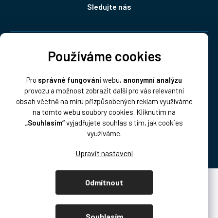
Sledujte nás
Doprava:
Používáme cookies
Pro
správné fungování
webu,
anonymní analýzu
provozu a možnost zobrazit další pro vás relevantní
obsah včetně na míru přizpůsobených reklam využíváme
na tomto webu soubory cookies. Kliknutím na
„Souhlasím“
vyjadřujete souhlas s tím, jak cookies
Platba:
využíváme.
Odmítnout
Vytvořil Shoptet Premium
Copyright 2026
DISK Multimedia, s.r.o.
. Všechna práva vyhrazena.
Souhlasím