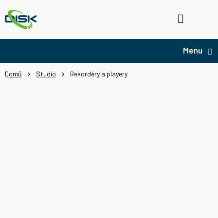
Přejít
na
Hledat
NÁ
obsah
KO
Domů
Studio
Rekordéry a playery