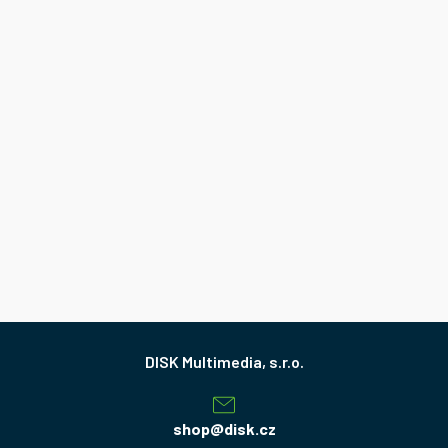
Z
á
p
a
shop
@
disk.cz