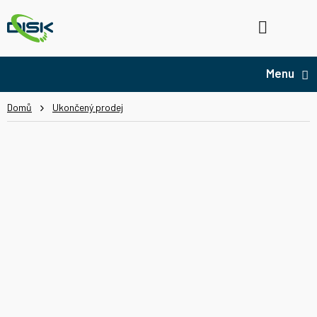
Přejít
na
Hledat
NÁ
obsah
KO
Domů
Ukončený prodej