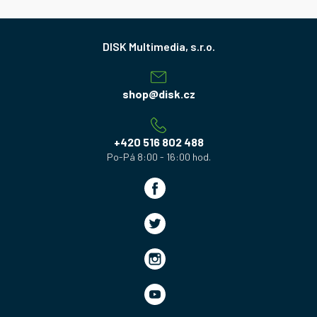
Z
á
p
a
shop
@
disk.cz
t
í
+420 516 802 488