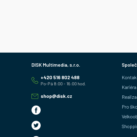
Z
Společ
á
+420 516 802 488
Kontak
p
Kariéra
a
shop
@
disk.cz
Realiza
t
Pro ško
Velkoo
í
Shoppi