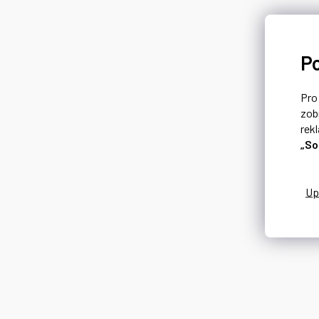
P
Pr
zob
rek
„So