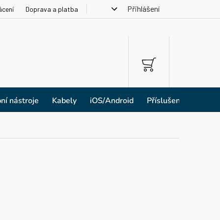
Přihlášení
ácení
Doprava a platba
NÁKUPNÍ
KOŠÍK
ní nástroje
Kabely
iOS/Android
Příslušenství