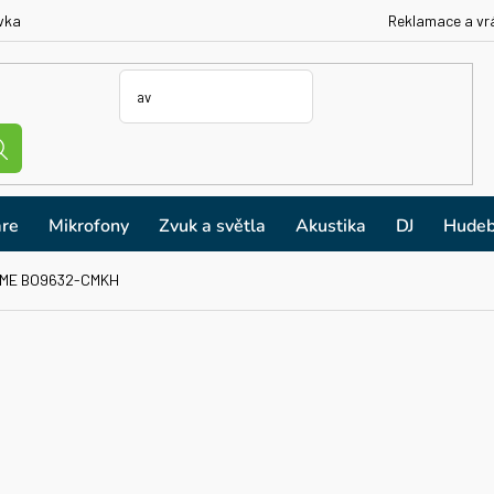
vka
Reklamace a vr
re
Mikrofony
Zvuk a světla
Akustika
DJ
Hudeb
ME BO9632-CMKH