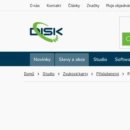
Přejít
O nás
Kontakt
Články
Značky
Moje objedná
na
obsah
Novinky
Slevy a akce
Studio
Softwa
Domů
Studio
Zvukové karty
Příslušenství
R