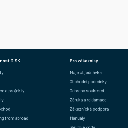
nost DISK
Pro zákazníky
ty
Moje objednávka
Obchodní podmínky
ce a projekty
Ochrana soukromí
ly
Záruka a reklamace
bchod
Zákaznická podpora
ng from abroad
Manuály
Slevové kódy