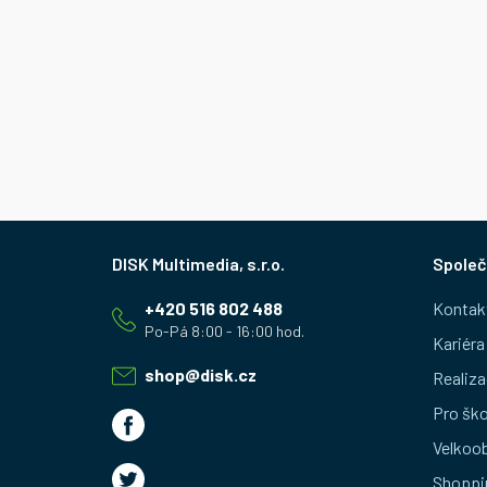
Z
Společ
á
+420 516 802 488
Kontak
p
Kariéra
a
shop
@
disk.cz
Realiza
t
Pro ško
Velkoo
í
Shoppi