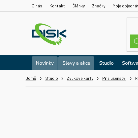
Přejít
O nás
Kontakt
Články
Značky
Moje objedná
na
obsah
Novinky
Slevy a akce
Studio
Softwa
Domů
Studio
Zvukové karty
Příslušenství
R