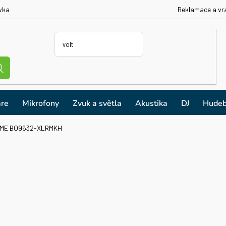
vka
Reklamace a vr
re
Mikrofony
Zvuk a světla
Akustika
DJ
Hudeb
ME BO9632-XLRMKH