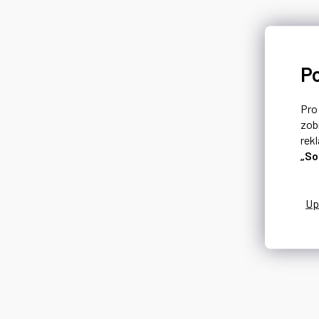
P
Pr
zob
rek
„So