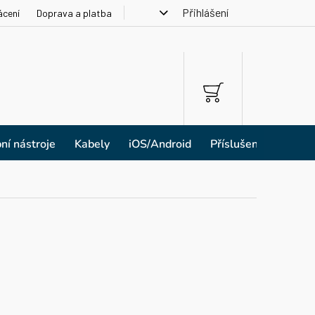
Přihlášení
ácení
Doprava a platba
NÁKUPNÍ
KOŠÍK
ní nástroje
Kabely
iOS/Android
Příslušenství