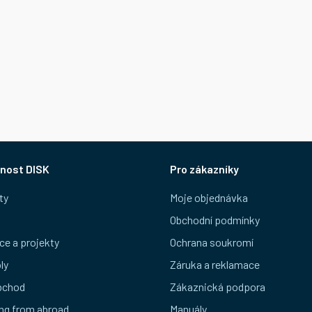
nost DISK
Pro zákazníky
ty
Moje objednávka
Obchodní podmínky
ce a projekty
Ochrana soukromí
ly
Záruka a reklamace
bchod
Zákaznická podpora
ng from abroad
Manuály