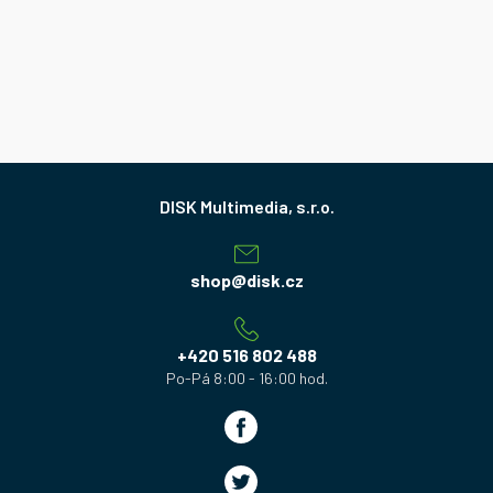
Z
á
p
a
shop
@
disk.cz
t
í
+420 516 802 488