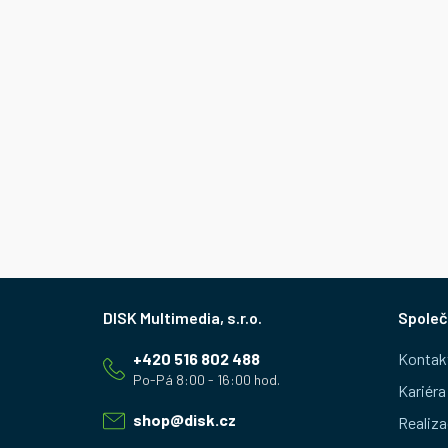
Z
Společ
á
+420 516 802 488
Kontak
p
Kariéra
a
shop
@
disk.cz
Realiza