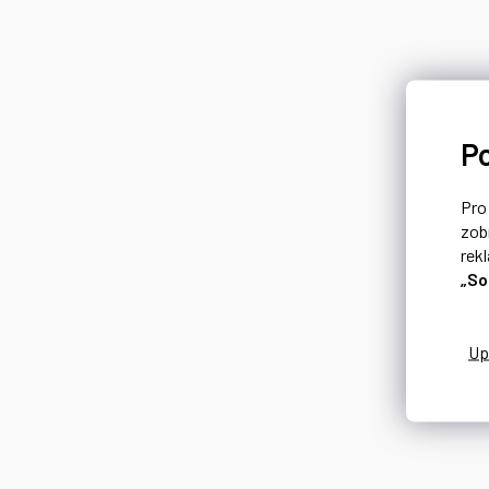
P
Pr
zob
rek
„So