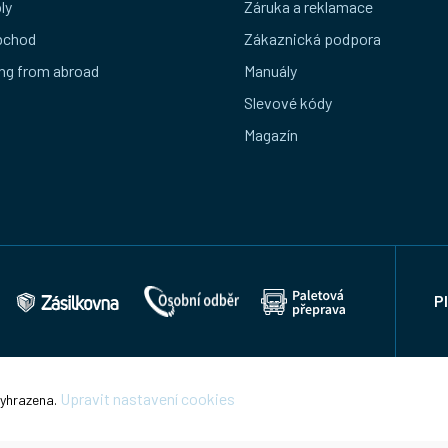
ly
Záruka a reklamace
bchod
Zákaznická podpora
ng from abroad
Manuály
Slevové kódy
Magazín
P
Upravit nastavení cookies
vyhrazena.