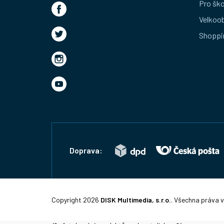
t
Pro ško
Velkoo
í
Shoppi
Doprava:
Copyright 2026
DISK Multimedia, s.r.o.
. Všechna práva 