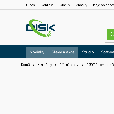
Přejít
O nás
Kontakt
Články
Značky
Moje objedná
na
obsah
Novinky
Slevy a akce
Studio
Softwa
Domů
Mikrofony
Příslušenství
RØDE Boompole 