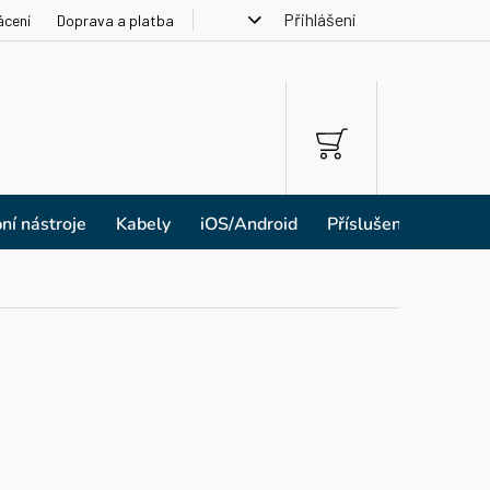
Přihlášení
ácení
Doprava a platba
NÁKUPNÍ
KOŠÍK
ní nástroje
Kabely
iOS/Android
Příslušenství