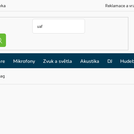
vka
Reklamace a vr
re
Mikrofony
Zvuk a světla
Akustika
DJ
Hudeb
Bag