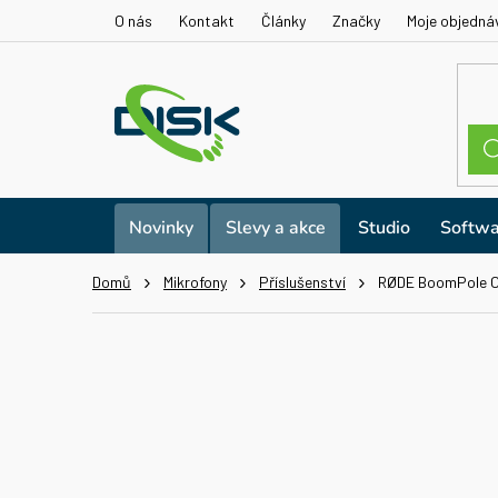
Přejít
O nás
Kontakt
Články
Značky
Moje objedná
na
obsah
Novinky
Slevy a akce
Studio
Softwa
Domů
Mikrofony
Příslušenství
RØDE BoomPole C