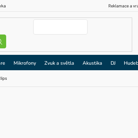
vka
Reklamace a vr
re
Mikrofony
Zvuk a světla
Akustika
DJ
Hudeb
lips