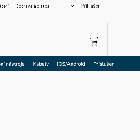
Přihlášení
ácení
Doprava a platba
NÁKUPNÍ
KOŠÍK
ní nástroje
Kabely
iOS/Android
Příslušenství