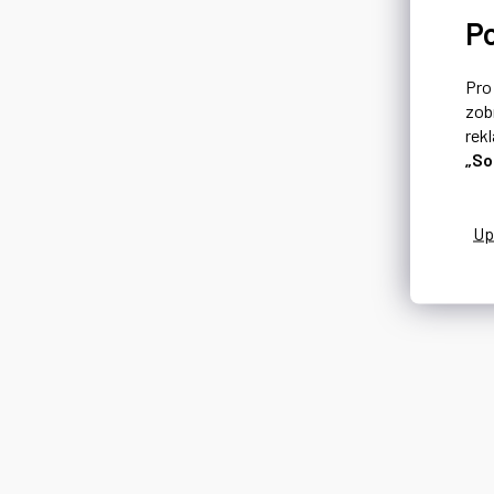
P
Pr
zob
rek
„So