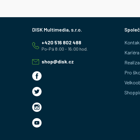
Z
Společ
á
+420 516 802 488
Kontak
p
Kariéra
a
shop
@
disk.cz
Realiza
t
Pro ško
Velkoo
í
Shoppi