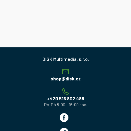
Z
á
p
a
shop
@
disk.cz
t
í
+420 516 802 488