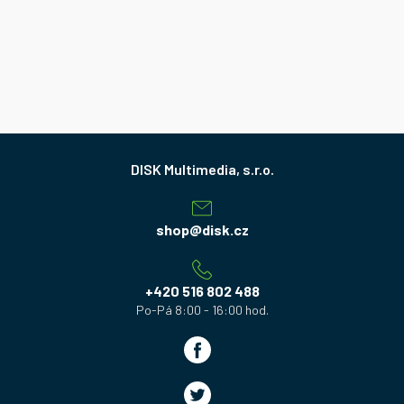
Z
á
p
a
shop
@
disk.cz
t
í
+420 516 802 488