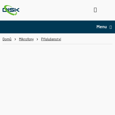
Přejít
na
Hledat
NÁ
obsah
KO
Domů
Mikrofony
Příslušenství