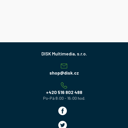
Z
á
p
a
shop
@
disk.cz
t
í
+420 516 802 488