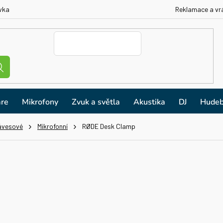
vka
Reklamace a vr
re
Mikrofony
Zvuk a světla
Akustika
DJ
Hudeb
lávesové
Mikrofonní
RØDE Desk Clamp