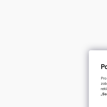
P
Pr
zob
rek
„So