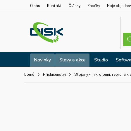
Přejít
O nás
Kontakt
Články
Značky
Moje objedná
na
obsah
Novinky
Slevy a akce
Studio
Softwa
Domů
Příslušenství
Stojany - mikrofonní, repro. a k