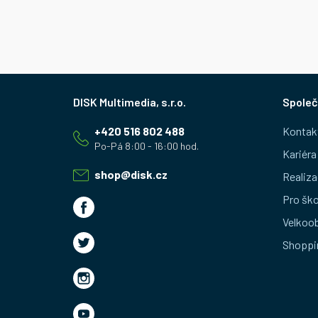
Z
Společ
á
+420 516 802 488
Kontak
p
Kariéra
a
shop
@
disk.cz
Realiza
t
Pro ško
Velkoo
í
Shoppi