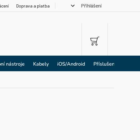
Přihlášení
ácení
Doprava a platba
NÁKUPNÍ
KOŠÍK
ní nástroje
Kabely
iOS/Android
Příslušenství