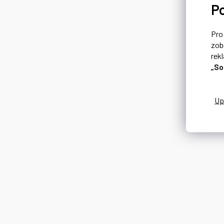
P
Pr
zob
rek
„So