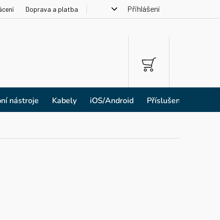
Přihlášení
ácení
Doprava a platba
NÁKUPNÍ
KOŠÍK
ní nástroje
Kabely
iOS/Android
Příslušenství