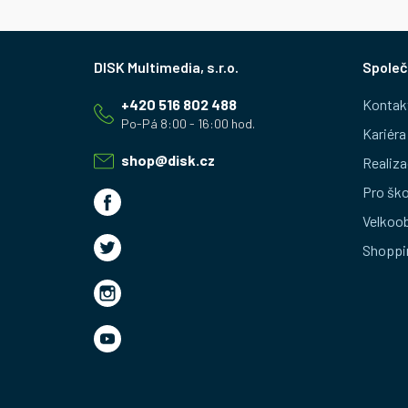
Z
Společ
á
+420 516 802 488
Kontak
p
Kariéra
a
shop
@
disk.cz
Realiza
t
Pro ško
Velkoo
í
Shoppi