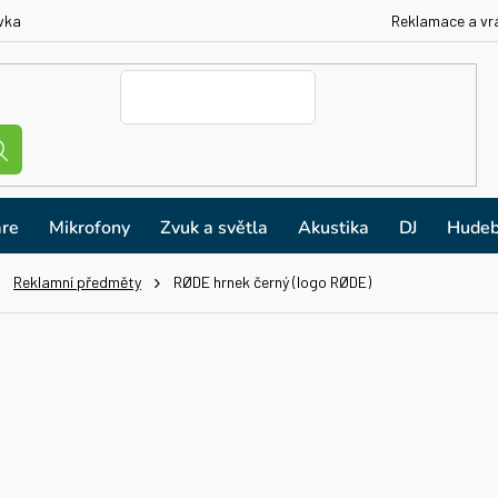
vka
Reklamace a vr
re
Mikrofony
Zvuk a světla
Akustika
DJ
Hudeb
Reklamní předměty
RØDE hrnek černý (logo RØDE)