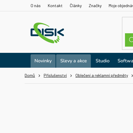
Přejít
O nás
Kontakt
Články
Značky
Moje objedná
na
obsah
Novinky
Slevy a akce
Studio
Softwa
Domů
Příslušenství
Oblečení a reklamní předměty