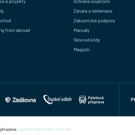
ce a projekty
Ochrana soukromí
ly
Záruka a reklamace
bchod
Zákaznická podpora
ng from abroad
Manuály
Slevové kódy
Magazín
P
Upravit nastavení cookies
vyhrazena.