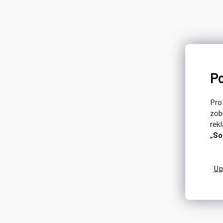
P
Pr
zob
rek
„So