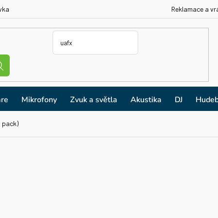
vka
Reklamace a vr
re
Mikrofony
Zvuk a světla
Akustika
DJ
Hudeb
0 pack)