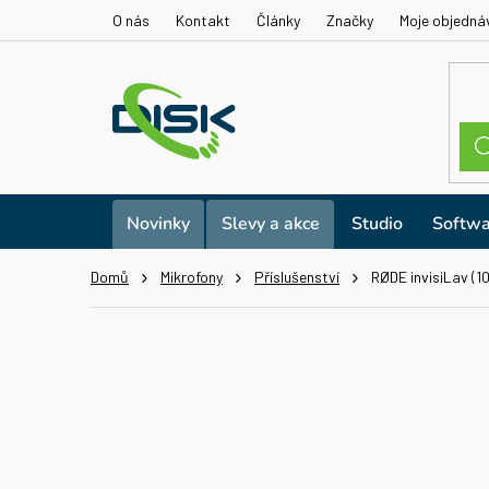
Přejít
O nás
Kontakt
Články
Značky
Moje objedná
na
obsah
Novinky
Slevy a akce
Studio
Softwa
Domů
Mikrofony
Příslušenství
RØDE invisiLav (1