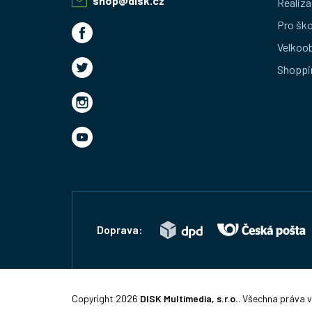
a
shop
@
disk.cz
Realiza
t
Pro ško
Velkoo
í
Shoppi
Doprava:
Copyright 2026
DISK Multimedia, s.r.o.
. Všechna práva 