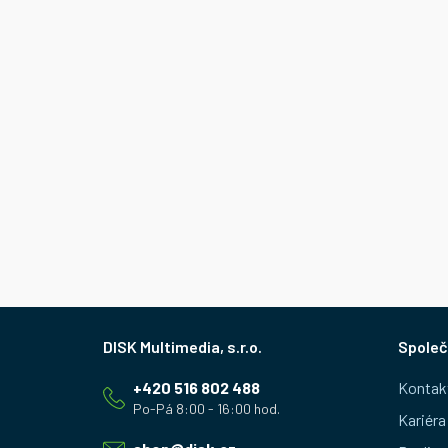
Z
Společ
á
+420 516 802 488
Kontak
p
Kariéra