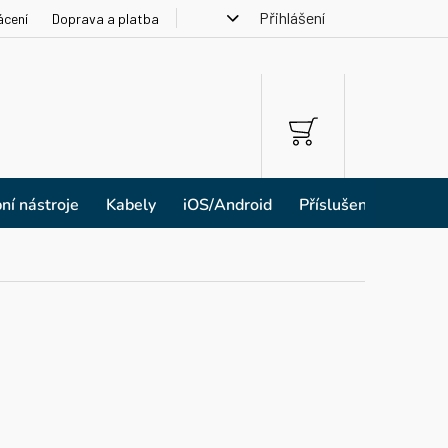
Přihlášení
ácení
Doprava a platba
NÁKUPNÍ
KOŠÍK
ní nástroje
Kabely
iOS/Android
Příslušenství